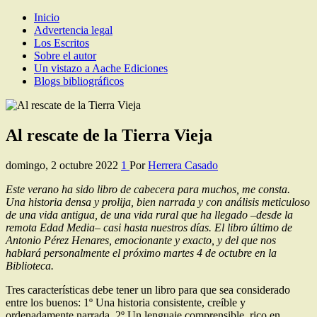
Inicio
Los Escritos de Herrera Casado
Artículos y comentarios sobre Guadalajara
Advertencia legal
Los Escritos
Sobre el autor
Un vistazo a Aache Ediciones
Blogs bibliográficos
Al rescate de la Tierra Vieja
domingo, 2 octubre 2022
1
Por
Herrera Casado
Este verano ha sido libro de cabecera para muchos, me consta.
Una historia densa y prolija, bien narrada y con análisis meticuloso
de una vida antigua, de una vida rural que ha llegado –desde la
remota Edad Media– casi hasta nuestros días. El libro último de
Antonio Pérez Henares, emocionante y exacto, y del que nos
hablará personalmente el próximo martes 4 de octubre en la
Biblioteca.
Tres características debe tener un libro para que sea considerado
entre los buenos: 1º Una historia consistente, creíble y
ordenadamente narrada. 2º Un lenguaje comprensible, rico en