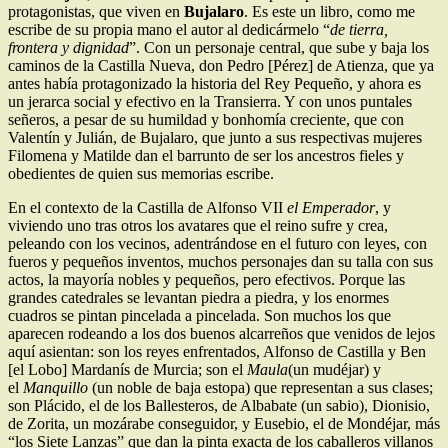
protagonistas, que viven en
Bujalaro
. Es este un libro, como me
escribe de su propia mano el autor al dedicármelo “
de tierra,
frontera y dignidad
”. Con un personaje central, que sube y baja los
caminos de la Castilla Nueva, don Pedro [Pérez] de Atienza, que ya
antes había protagonizado la historia del Rey Pequeño, y ahora es
un jerarca social y efectivo en la Transierra. Y con unos puntales
señeros, a pesar de su humildad y bonhomía creciente, que con
Valentín y Julián, de Bujalaro, que junto a sus respectivas mujeres
Filomena y Matilde dan el barrunto de ser los ancestros fieles y
obedientes de quien sus memorias escribe.
En el contexto de la Castilla de Alfonso VII
el Emperador
, y
viviendo uno tras otros los avatares que el reino sufre y crea,
peleando con los vecinos, adentrándose en el futuro con leyes, con
fueros y pequeños inventos, muchos personajes dan su talla con sus
actos, la mayoría nobles y pequeños, pero efectivos. Porque las
grandes catedrales se levantan piedra a piedra, y los enormes
cuadros se pintan pincelada a pincelada. Son muchos los que
aparecen rodeando a los dos buenos alcarreños que venidos de lejos
aquí asientan: son los reyes enfrentados, Alfonso de Castilla y Ben
[el Lobo] Mardanís de Murcia; son el
Maula
(un mudéjar) y
el
Manquillo
(un noble de baja estopa) que representan a sus clases;
son Plácido, el de los Ballesteros, de Albabate (un sabio), Dionisio,
de Zorita, un mozárabe conseguidor, y Eusebio, el de Mondéjar, más
“los Siete Lanzas” que dan la pinta exacta de los caballeros villanos