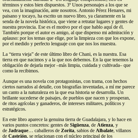
términos y estos bien dispuestos. 3º Unos personajes a los que se
vea, con la imaginación, ante nosotros. Antonio Pérez Henares, mi
paisano y tocayo, ha escrito un nuevo libro, ya claramente en la
senda de la novela histórica, que viene a retratar lugares y gentes de
nuestra provincia. Ese es el motivo por el que hablo aquí de él.
También porque el autor es amigo, al que dispenso mi admiración y
aplauso: por los temas que elige, por la limpieza con que los expone,
por el medido y perfecto lenguaje con que nos los muestra.
La “tierra vieja” de este último libro de Chani, es la nuestra. Esa
tierra en que nacimos y a la que nos debemos. En la que tenemos la
obligación de dejarla mejor –más limpia, cuidada y cultivada– que
como la recibimos.
Aunque es una novela con protagonistas, con trama, con hechos
ciertos narrados al detalle, con biografías inventadas, a mí me parece
un canto a la naturaleza en la que esa historia se desarrolla. Un
brillante sucederse de paisajes, de pueblos que nacen y prosperan,
de ritos agrícolas y ganaderos, de intereses militares, políticos y
estratégicos.
En este libro aparece la genuina tierra de Guadalajara, y lo hace en
varios puntos concretos: gentes de
Sigüenza
, de
Atienza
, y
de
Jadraque
… caballeros de
Zorita
, sabios de
Albalate
, villanos
de
Castejón
, se relacionan con el núcleo principal de los