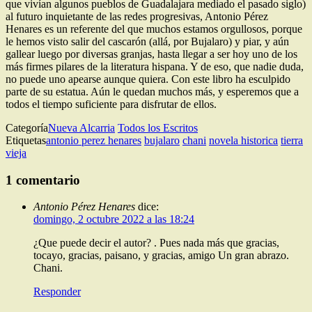
que vivían algunos pueblos de Guadalajara mediado el pasado siglo)
al futuro inquietante de las redes progresivas, Antonio Pérez
Henares es un referente del que muchos estamos orgullosos, porque
le hemos visto salir del cascarón (allá, por Bujalaro) y piar, y aún
gallear luego por diversas granjas, hasta llegar a ser hoy uno de los
más firmes pilares de la literatura hispana. Y de eso, que nadie duda,
no puede uno apearse aunque quiera. Con este libro ha esculpido
parte de su estatua. Aún le quedan muchos más, y esperemos que a
todos el tiempo suficiente para disfrutar de ellos.
Categoría
Nueva Alcarria
Todos los Escritos
Etiquetas
antonio perez henares
bujalaro
chani
novela historica
tierra
vieja
1 comentario
Antonio Pérez Henares
dice:
domingo, 2 octubre 2022 a las 18:24
¿Que puede decir el autor? . Pues nada más que gracias,
tocayo, gracias, paisano, y gracias, amigo Un gran abrazo.
Chani.
Responder