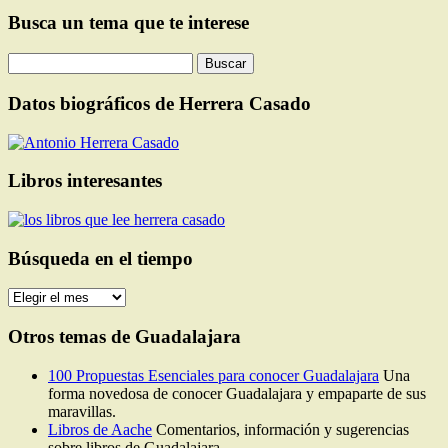
Busca un tema que te interese
Buscar:
Datos biográficos de Herrera Casado
Libros interesantes
Búsqueda en el tiempo
Búsqueda
en
el
Otros temas de Guadalajara
tiempo
100 Propuestas Esenciales para conocer Guadalajara
Una
forma novedosa de conocer Guadalajara y empaparte de sus
maravillas.
Libros de Aache
Comentarios, información y sugerencias
sobre libros de Guadalajara