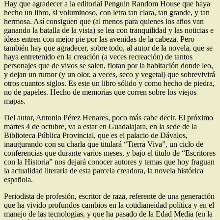
Hay que agradecer a la editorial Penguin Random House que haya
hecho un libro, si voluminoso, con letra tan clara, tan grande, y tan
hermosa. Así consiguen que (al menos para quienes los años van
ganando la batalla de la vista) se lea con tranquilidad y las noticias e
ideas entren con mejor pie por las avenidas de la cabeza. Pero
también hay que agradecer, sobre todo, al autor de la novela, que se
haya entretenido en la creación (a veces recreación) de tantos
personajes que de vivos se salen, flotan por la habitación donde leo,
y dejan un rumor (y un olor, a veces, seco y vegetal) que sobrevivirá
otros cuantos siglos. Es este un libro sólido y como hecho de piedra,
no de papeles. Hecho de memorias que corren sobre los viejos
mapas.
Del autor, Antonio Pérez Henares, poco más cabe decir. El próximo
martes 4 de octubre, va a estar en Guadalajara, en la sede de la
Biblioteca Pública Provincial, que es el palacio de Dávalos,
inaugurando con su charla que titulará “Tierra Viva”, un ciclo de
conferencias que durante varios meses, y bajo el título de “Escritores
con la Historia” nos dejará conocer autores y temas que hoy fraguan
la actualidad literaria de esta parcela creadora, la novela histórica
española.
Periodista de profesión, escritor de raza, referente de una generación
que ha vivido profundos cambios en la cotidianeidad política y en el
manejo de las tecnologías, y que ha pasado de la Edad Media (en la