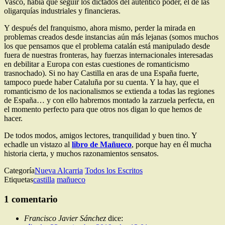
Vasco, había que seguir los dictados del auténtico poder, el de las
oligarquías industriales y financieras.
Y después del franquismo, ahora mismo, perder la mirada en
problemas creados desde instancias aún más lejanas (somos muchos
los que pensamos que el problema catalán está manipulado desde
fuera de nuestras fronteras, hay fuerzas internacionales interesadas
en debilitar a Europa con estas cuestiones de romanticismo
trasnochado). Si no hay Castilla en aras de una España fuerte,
tampoco puede haber Cataluña por su cuenta. Y la hay, que el
romanticismo de los nacionalismos se extienda a todas las regiones
de España… y con ello habremos montado la zarzuela perfecta, en
el momento perfecto para que otros nos digan lo que hemos de
hacer.
De todos modos, amigos lectores, tranquilidad y buen tino. Y
echadle un vistazo al
libro de Mañueco
, porque hay en él mucha
historia cierta, y muchos razonamientos sensatos.
Categoría
Nueva Alcarria
Todos los Escritos
Etiquetas
castilla
mañueco
1 comentario
Francisco Javier Sánchez
dice: