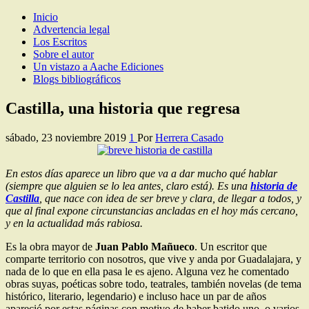
Inicio
Los Escritos de Herrera Casado
Artículos y comentarios sobre Guadalajara
Advertencia legal
Los Escritos
Sobre el autor
Un vistazo a Aache Ediciones
Blogs bibliográficos
Castilla, una historia que regresa
sábado, 23 noviembre 2019
1
Por
Herrera Casado
En estos días aparece un libro que va a dar mucho qué hablar
(siempre que alguien se lo lea antes, claro está). Es una
historia de
Castilla
, que nace con idea de ser breve y clara, de llegar a todos, y
que al final expone circunstancias ancladas en el hoy más cercano,
y en la actualidad más rabiosa.
Es la obra mayor de
Juan Pablo Mañueco
. Un escritor que
comparte territorio con nosotros, que vive y anda por Guadalajara, y
nada de lo que en ella pasa le es ajeno. Alguna vez he comentado
obras suyas, poéticas sobre todo, teatrales, también novelas (de tema
histórico, literario, legendario) e incluso hace un par de años
apareció por estas páginas con motivo de haber batido uno, o varios,