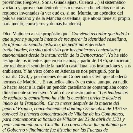
provincias (Segovia, Soria, Guadalajara, Cuenca…) al sistemático
vaciado y aprovechamiento de sus recursos en beneficios de otras
regiones inventadas (a ver qué es, si no, Murcia, un apéndice del
país valenciano y de la Mancha castellana, que ahora tiene su propio
parlamento, consejeros y demás banderas).
Dice Mañueco a este propósito que “
Conviene recordar que todo lo
que supone y suponía intento de recuperar la identidad castellana,
de afirmar su sentido histórico, de pedir unos derechos
tradicionales, ha sido mal visto por los gobiernos centralistas y
autonomistas desde la instauración de la Democracia
”. Yo he sido
testigo de los intentos que en esos años, a partir de 1976, se hicieron
por recobrar el sentido de la nación castellana, sus instituciones y sus
emblemas. Y he visto cómo en Atienza se nos persiguió, por la
Guardia Civil, y por órdenes de un Gobernador Civil que obedecía
normas de Madrid… En aquellos años (y en estos, aunque ya nadie
lo hace) sacar a la calle un pendón castellano se contemplaba como
directamente subversivo. Y aún dice nuestro autor: “
Las tendencias
de rechazo al centralismo ha sido la cuestión corriente desde el
inicio de la Transición. Cinco meses después de la muerte del
general Franco, concretamente el domingo 25 de abril de 1976 se
convocó la primera concentración de Villalar de los Comuneros,
para conmemorar la batalla de Villalar del 23 de abril de 1521 y
pedir autonomía para Castilla. La convocatoria fue prohibida por
el Gobierno y finalmente fue disuelta por las Fuerzas de