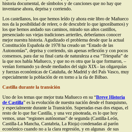
historia documental, de símbolos y de canciones que no hay que
inventarse ahora, deprisa y corriendo.
Los castellanos, los que hemos leído (y ahora este libro de Mañueco
nos da la posibilidad de releer, o de descubrir lo que ignorábamos) y
los que hemos andado sus caminos, mirado sus altos castillos,
presenciado sus viejas tradiciones arrieriles, deberíamos conocer
mejor nuestra historia. Agudizado el problema desde que la actual
Constitución Española de 1978 ha creado un “Estado de las
Autonomías”, deprisa y corriendo, sin apenas reflexión y con pocos
consensos, para dar su final carta de naturaleza a esa “Triespaña” de
la que nos habla Mañueco, y que no es otra que la que formaron, –
venían formando ya desde mediados del siglo XIX– las oligarquías
y fuerzas económicas de Cataluña, de Madrid y del País Vasco, muy
especialmente la población de en torno a la ría de Bilbao.
Castilla durante la transición
Uno de los temas que mejor trata Mañueco en su “
Breve Historia
de Castilla
” es la evolución de nuestra nación desde el franquismo,
y especialmente durante la Transición. Superadas esas dos etapas, el
resto de lo que fue Castilla, y una vez pisoteada, es lo que hoy
vemos, unas “regiones autónomas” de segunda (Castilla-León,
Castilla-La Mancha, Cantabria, La Rioja) condenadas al parón
económico cuando no a la clara regresión, y en algunas de sus