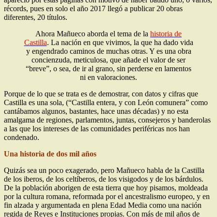
récords, pues en solo el año 2017 llegó a publicar 20 obras
diferentes, 20 títulos.
Ahora Mañueco aborda el tema de la
historia de
Castilla
. La nación en que vivimos, la que ha dado vida
y engendrado caminos de muchas otras. Y es una obra
concienzuda, meticulosa, que añade el valor de ser
“breve”, o sea, de ir al grano, sin perderse en lamentos
ni en valoraciones.
Porque de lo que se trata es de demostrar, con datos y cifras que
Castilla es una sola, (“Castilla entera, y con León comunera” como
cantábamos algunos, bastantes, hace unas décadas) y no esta
amalgama de regiones, parlamentos, juntas, consejeros y banderolas
a las que los intereses de las comunidades periféricas nos han
condenado.
Una historia de dos mil años
Quizás sea un poco exagerado, pero Mañueco habla de la Castilla
de los iberos, de los celtíberos, de los visigodos y de los bárdulos.
De la población aborigen de esta tierra que hoy pisamos, moldeada
por la cultura romana, reformada por el ancestralismo europeo, y en
fin alzada y argumentada en plena Edad Media como una nación
regida de Reyes e Instituciones propias. Con más de mil años de