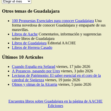
Búsqueda
en
el
Otros temas de Guadalajara
tiempo
100 Propuestas Esenciales para conocer Guadalajara
Una
forma novedosa de conocer Guadalajara y empaparte de sus
maravillas.
Libros de Aache
Comentarios, información y sugerencias
sobre libros de Guadalajara
Libros de Guadalajara
Editorial AACHE
Libros de Herrera Casado
Últimos 10 Artículos
Cuando España era Sefarad
viernes, 17 julio 2026
A Pozancos, pasando por Ures
viernes, 3 julio 2026
Lecturas de Patrimonio: El saber esencial en el coro de la
catedral de Sigüenza
viernes, 19 junio 2026
Olmos y olmas de la Alcarria
viernes, 5 junio 2026
Encuentra libros sobre Guadalajara en la página de AACHE
Ediciones