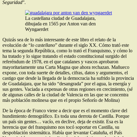
Seguridad
”.
La castellana ciudad de Guadalajara,
dibujada en 1565 por Anton van den
Wyngaerdet
Quizás sea de lo más interesante de este libro el relato de la
evolución de “
lo castellano
” durante el siglo XX. Cómo trató este
tema la segunda República, como lo trató el Franquismo, y cómo lo
ha tratado y lo sigue tratando el estado constitucional surgido del
referéndum de 1978, en el que catalanes y vascos aprobaron
mayoritariamente una Carta Magna que ahora rechazan. Mañueco
expone, con toda suerte de detalles, cifras, datos y argumentos, el
castigo que desde la llegada de la democracia ha sufrido la provincia
de Guadalajara, que ha sido “desangrada” por el agua, la energía y
sus gentes. Vaciada a expensas de otras regiones en crecimiento, (sé
de algunas calles de la ciudad de Valencia en las que se concentra
más población molinesa que en el propio Señorío de Molina)
De la época de Franco viene a decir que es el momento clave del
hundimiento demográfico. Es toda una derrota de Castilla. Porque
un país sin gentes… vacío, en declive, deja de existir. Esa es la
herencia que del franquismo nos tocó soportar en Castilla, su
despoblación sistemática. Había que levantar Cataluña, el País