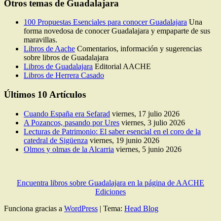
el
Otros temas de Guadalajara
tiempo
100 Propuestas Esenciales para conocer Guadalajara
Una
forma novedosa de conocer Guadalajara y empaparte de sus
maravillas.
Libros de Aache
Comentarios, información y sugerencias
sobre libros de Guadalajara
Libros de Guadalajara
Editorial AACHE
Libros de Herrera Casado
Últimos 10 Artículos
Cuando España era Sefarad
viernes, 17 julio 2026
A Pozancos, pasando por Ures
viernes, 3 julio 2026
Lecturas de Patrimonio: El saber esencial en el coro de la
catedral de Sigüenza
viernes, 19 junio 2026
Olmos y olmas de la Alcarria
viernes, 5 junio 2026
Encuentra libros sobre Guadalajara en la página de AACHE
Ediciones
Funciona gracias a
WordPress
|
Tema:
Head Blog