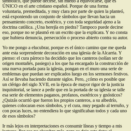
simbólico, que puede decirse, sin miedo a equivocarse, que es
ÚNICO en el arte cristiano español. Porque de una forma
voluntaria, premeditada, y muy clara por parte de quien la planteó,
está exponiendo un conjunto de símbolos que llevan hacia un
pensamiento concreto, esotérico, y con toda seguridad ajeno a la
doctrina católica. ¿Una herejía en piedra? Tampoco puede decirse
eso, porque no se plasmó en un escrito que la explicara. Y no consta
que hubiera denuncia, persecución o proceso abierto contra su autor.
Yo me pongo a elucubrar, porque es el único camino que me queda
ante esta sorprendente decoración en una iglesia de la Alcarria. Y
pienso: el cura párroco ha decidido que los canteros (solían ser de
origen montañés, pasiego) a los que ha encargado la construcción de
una nueva portada para la iglesia, pongan en el muro una serie de
emblemas que puedan ser explicados luego en los sermones festivos.
Así se llevaba haciendo durante siglos. Pero, ¿cómo es posible que
un clérigo del siglo XVII, en la época de mayor rigor de la justicia
inquisitorial, se lance a pedir que en la portada de su iglesia se talle
esa serie de elementos paganos, profanos, esotéricos y gnósticos?
¿Quizás ocurrió que fueron los propios canteros, a su albedrío,
quienes colocaran esos símbolos, y el cura, muy pegado al terruño, y
con pocas luces, no entendiera lo que significaban todos y cada uno
de esos símbolos?
Ir más lejos en interpretaciones es consumir líneas y tiempo a mis