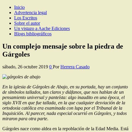
Inicio
Los Escritos de Herrera Casado
Artículos y comentarios sobre Guadalajara
Advertencia legal
Los Escritos
Sobre el autor
Un vistazo a Aache Ediciones
Blogs bibliográficos
Un complejo mensaje sobre la piedra de
Gárgoles
sábado, 26 octubre 2019
0
Por
Herrera Casado
En la iglesia de Gárgoles de Abajo, en su portada, hay un conjunto
de símbolos tallados, tan claros y diáfanos, que nos hablan de un
pensamiento universal y panteísta: algo inaudito en una época, el
siglo XVII en que fue tallada, en la que cualquier desviación de la
ortodoxia católica era examinada con lupa por el Tribunal de la
Inquisición. Al parecer, nada especial ocurrió en Gárgoles, y todos
miraron para otra parte
.
Gárgoles nace como aldea en la repoblación de la Edad Media. Está