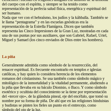
del cuerpo con el espíritu, y siempre se ha tenido como
representación de la perfecta salud física, energética y espiritual del
ser humano.
Nada que ver con el hebraísmo, los judíos y la káhballa. También se
le llama “pentagrama” y en las escuelas gnósticas era la
representación de la Estrella Flamígera. Dicen que también
representa las Cinco Impresiones de la Gran Luz, mostradas en cada
una de sus puntas por sus auxiliares, que son Gabriel, Rafael, Uriel,
Miguel y Samael (los cinco enviados de Dios entre los hombres).
La piña
Generalmente admitida como sómbolo de la resurrección, del
renacer espiritual. Es frecuente encontrarlo en templos e iglesias
católicas, y hay quien lo considera herencia de los elementos
romanos del cristianismo. Se usa también como símbolo mágico y
mitológico de la inmortalidad y la vitalidad permanente, aludiendo a
la piña que llevaba en su báculo Dionisio, o Baco. Y como símbolo
esotérico y ocultista del conocimiento se la tiene por representación
del «tercer ojo», de la glándula pineal, eje del encéfalo, que tomó su
nombre por su forma de piña. De ahí que en las religiones hinduistas
y budistas se pinten los fieles un punto en el entrecejo, como
símbolo del ojo de la luz.