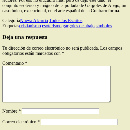
lectores. Por eso no elucubro más, pero os dejo este dato: el
conjunto esotérico y mágico de la portada de Gárgoles de Abajo, un
caso único, excepcional, en el arte español de la Contrarreforma.
Categoría
Nueva Alcarria
Todos los Escritos
Etiquetas
cristianismo
esoterismo
gárgoles de abajo
simbolos
Deja una respuesta
Tu dirección de correo electrónico no será publicada.
Los campos
obligatorios están marcados con
*
Comentario
*
Nombre
*
Correo electrónico
*