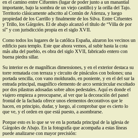
en el camino entre Cifuentes (lugar de poder junto a un manantial
importante, bajo la sombra de un viejo castillo) y la orilla del Tajo.
Territorio clásicamente adscrito al Común de Atienza, y luego
propiedad de los Carrillo y finalmente de los Silva. Entre Cifuentes
y Trillo, los Gárgoles. El de abajo alcanzó el título de “Villa de por
sí” y con jurisdicción propia en el siglo XVII.
Como todos los lugares de la católica España, alzaron los vecinos un
edificio para templo. Este que ahora vemos, al subir hasta la cota
más alta del pueblo, es obra del siglo XVII, fabricado entero con
buena piedra sillar.
Su interior es de magníficas dimensiones, y en el exterior destaca su
torre rematada con terraza y circuito de pináculos con bolones; una
portada sencilla, con vano moldurado, en poniente, y en el del sur la
entrada principal, magnífico elemento de arco semicircular escoltado
por dos pilastras adosadas sobre altos pedestales. Aquí es donde el
viajero empieza a preocuparse, al ver que la decoración del panel
frontal de la fachada ofrece unos elementos decorativos que le
hacen, en principio, dudar, y luego, al comprobar que es cierto lo
que ve, y el orden en que está puesto, a asombrarse.
Porque esto es lo que se ve en la portada principal de la iglesia de
Gárgoles de Abajo. En la fotografía que acompaña a estas líneas
puede analizarse con mayor precisión: