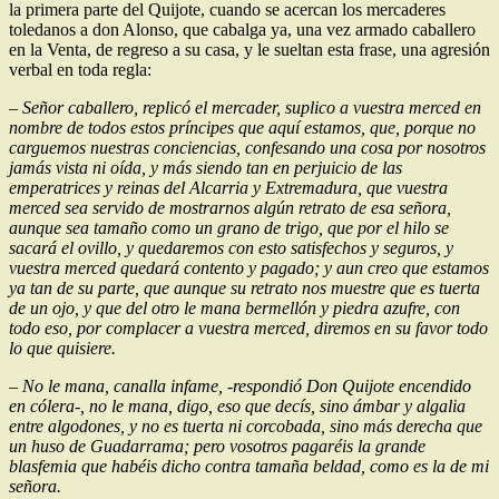
la primera parte del Quijote, cuando se acercan los mercaderes
toledanos a don Alonso, que cabalga ya, una vez armado caballero
en la Venta, de regreso a su casa, y le sueltan esta frase, una agresión
verbal en toda regla:
– Señor caballero, replicó el mercader, suplico a vuestra merced en
nombre de todos estos príncipes que aquí estamos, que, porque no
carguemos nuestras conciencias, confesando una cosa por nosotros
jamás vista ni oída, y más siendo tan en perjuicio de las
emperatrices y reinas del Alcarria y Extremadura, que vuestra
merced sea servido de mostrarnos algún retrato de esa señora,
aunque sea tamaño como un grano de trigo, que por el hilo se
sacará el ovillo, y quedaremos con esto satisfechos y seguros, y
vuestra merced quedará contento y pagado; y aun creo que estamos
ya tan de su parte, que aunque su retrato nos muestre que es tuerta
de un ojo, y que del otro le mana bermellón y piedra azufre, con
todo eso, por complacer a vuestra merced, diremos en su favor todo
lo que quisiere.
– No le mana, canalla infame, -respondió Don Quijote encendido
en cólera-, no le mana, digo, eso que decís, sino ámbar y algalia
entre algodones, y no es tuerta ni corcobada, sino más derecha que
un huso de Guadarrama; pero vosotros pagaréis la grande
blasfemia que habéis dicho contra tamaña beldad, como es la de mi
señora.