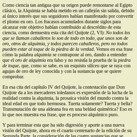
Como ciencia tan antigua que su origen puede remontarse al Egipto
clásico, la Alquimia se había metido en un callejón sin salida, debido
al único interés que sus seguidores habían manifestado por convertir
el plomo en oro. Los fracasos acumulados durante siglos para
alcanzar este objetivo habían contribuido al descrédito de esta
ciencia, como demuestra esta cita del Quijote (2, VI):
No todos los
que se llaman caballeros lo son de todo en todo, que unos son de
oro, otros de alquimia, y todos parecen caballeros, pero no todos
pueden estar al toque de la piedra de la verdad
. Vemos en esa frase
cómo la palabra
alquimia
se contrapone al oro, dando a entender
que el
oro de alquimia
era falso y no resistía la prueba de la
piedra
de toque
, que, como se sabe, es un esquisto silíceo que se raya con
agujas de oro de ley conocida y con la sustancia que se quiere
comprobar.
En esa cita del capítulo IV del Quijote, la contestación que Don
Quijote da a los mercaderes toledanos es expresión de la lucha de la
realidad contra la alquimia, la prosaica visión del mundo contra la
ideal edad en que todo hermosea. Tuerta solamente? Tuerta y bella?
Transmutación de una aldeana fea en una beldad quimérica? Eso es
lo que nos muestra esa frase, que es proceso alquímico puro.
Y para terminar esta que ha sido digresión y aporte a una nueva
visión del Quijote, ahora en el cuarto centenario de la edición de su
Segunda Parte, la consideración de las cuatro sustancias que se