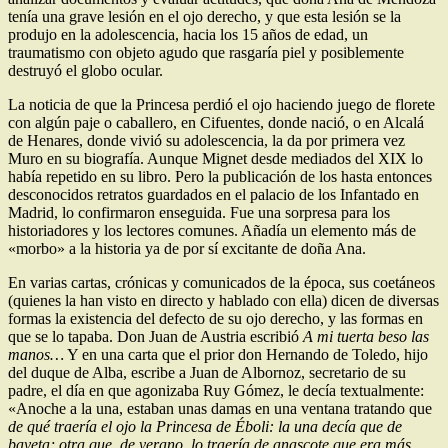
tenía una grave lesión en el ojo derecho, y que esta lesión se la
produjo en la adolescencia, hacia los 15 años de edad, un
traumatismo con objeto agudo que rasgaría piel y posiblemente
destruyó el globo ocular.
La noticia de que la Princesa perdió el ojo haciendo juego de florete
con algún paje o caballero, en Cifuentes, donde nació, o en Alcalá
de Henares, donde vivió su adolescencia, la da por primera vez
Muro en su biografía. Aunque Mignet desde mediados del XIX lo
había repetido en su libro. Pero la publicación de los hasta entonces
desconocidos retratos guardados en el palacio de los Infantado en
Madrid, lo confirmaron enseguida. Fue una sorpresa para los
historiadores y los lectores comunes. Añadía un elemento más de
«morbo» a la historia ya de por sí excitante de doña Ana.
En varias cartas, crónicas y comunicados de la época, sus coetáneos
(quienes la han visto en directo y hablado con ella) dicen de diversas
formas la existencia del defecto de su ojo derecho, y las formas en
que se lo tapaba. Don Juan de Austria escribió
A mi tuerta beso las
manos…
Y en una carta que el prior don Hernando de Toledo, hijo
del duque de Alba, escribe a Juan de Albornoz, secretario de su
padre, el día en que agonizaba Ruy Gómez, le decía textualmente:
«Anoche a la una, estaban unas damas en una ventana tratando que
de qué traería el ojo la Princesa de Éboli: la una decía que de
bayeta; otra que, de verano, lo traería de anascote que era más