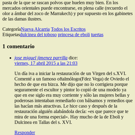
pasta de la que se rascan polvos que huelen muy bien. En los
mercados orientales puede encontrarse, en plena calle (recuerdo el
olor a ámbar del zoco de Marrakech) y por supuesto en los gabinetes
de las damas ilustres.
Categoría
Nueva Alcarria
Todos los Escritos
Etiquetas
dulcinea del toboso
princesa de eboli
tuertas
1 comentario
jose miguel jimenez parrilla
dice:
viernes, 17 abril 2015 a las 21:03
Un día iva a iniciar la restauración de un Virgen del s.XVI.
Comenté a un famoso oftalmólogo(Fdez Vega) de Oviedo el
hecho de que era bizca. Me dijo que no lo corrigiera porque
seguramente el escultor y pintor lo copió de una modelo ya
que en ese siglo era muy corriente y sólo las mujeres bellas y
poderosas intentaban remediarlo con bálsamos y remedios que
las hacían más atractivas. Le hice caso y después de la
restauración alguién alabándola decía: «es que parece que te
mira de una forma especial». Hay mucho de la de Eboli y
Dulcinea en Tallas del s. XVI.
Responder