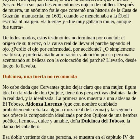
fresco
. Hasta sus parches eran entonces objeto de cotilleo. Después
de muerta, un anónimo fraile que comentó una historia de la Casa de
Guzmán, manuscrita, en 1602, cuando se mencionaba a la Éboli
escribía al margen: «la tuerta» y «fue muy gallarda mujer, aunque
fue tuerta».
De todos modos, estos testimonios no terminan por concluir el
origen de su tuertez, o la causa real de llevar el parche tapando el
ojo. ¿Perdió el ojo por enfermedad, por accidente? ¿O simplemente
era bizca, y prefería añadir admiración y atención por su persona
acentuando su belleza con la colocación del parche? Llevarlo, desde
luego, lo llevaba.
Dulcinea, una tuerta no reconocida
No cabe duda que Cervantes quiso dejar claro que una mujer, figura
ideal en la vida de don Quijote, tiene dos perspectivas distintas: la de
la realidad, y la idealizada. La primera nos muestra a una aldeana de
El Toboso,
Aldonza Lorenzo
(que con nombre cambiado
probablemente retrata a alguna moza real de la zona) y la segunda
nos ofrece la composición idealizada por don Quijote de una hembra
poética, hermosa, dulce y amable, doña
Dulcinea del Toboso
, la
dama del caballero.
Esa doble vertiente de una persona, se muestra en el capítulo IV de