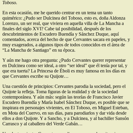
Toboso.
En esta ocasión, me he querido centrar en un tema un tanto
quimérico: ¿Pudo ser Dulcinea del Toboso, esto es, doña Aldonza
Lorenzo, un ser real, que viviera en aquella villa de La Mancha a
finales del siglo XVI? Cabe tal posibilidad, después de los
descubrimientos de Escudero Buendía y Sánchez Duque, aquí
comentados, acerca del hecho de que Cervantes sacara en papeles, y
muy exagerados, a algunos tipos de todos conocidos en el área de
“La Mancha de Santiago” en su época.
Y aún me hago otra pregunta: ¿Pudo Cervantes querer representar
en Dulcinea como ser ideal, a otro “ser ideal” que él tenía por tal, y
que era tuerta? La Princesa de Éboli es muy famosa en los días en
que Cervantes escribe su Quijote…
Una cuestión de principios: Cervantes parodia la sociedad, pero el
Quijote la refleja. Toma figuras de la realidad y de la sociedad
contemporánea. Y aún más: según las teorías de Francisco Javier
Escudero Buendía y María Isabel Sánchez Duque, es posible que se
inspirara en personajes vivientes, en El Toboso, en Miguel Esteban,
en Mota del Cuervo, en sus días, para parodiarlos y dar vida desde
ellos a don Quijote. Y a Sancho, y a Dulcinea, y al bachiller Sansón
Carrasco y al caballero del Verde Gabán…