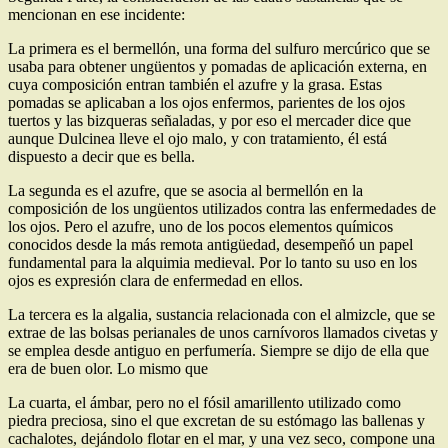
mencionan en ese incidente:
La primera es el bermellón, una forma del sulfuro mercúrico que se
usaba para obtener ungüentos y pomadas de aplicación externa, en
cuya composición entran también el azufre y la grasa. Estas
pomadas se aplicaban a los ojos enfermos, parientes de los ojos
tuertos y las bizqueras señaladas, y por eso el mercader dice que
aunque Dulcinea lleve el ojo malo, y con tratamiento, él está
dispuesto a decir que es bella.
La segunda es el azufre, que se asocia al bermellón en la
composición de los ungüentos utilizados contra las enfermedades de
los ojos. Pero el azufre, uno de los pocos elementos químicos
conocidos desde la más remota antigüedad, desempeñó un papel
fundamental para la alquimia medieval. Por lo tanto su uso en los
ojos es expresión clara de enfermedad en ellos.
La tercera es la algalia, sustancia relacionada con el almizcle, que se
extrae de las bolsas perianales de unos carnívoros llamados civetas y
se emplea desde antiguo en perfumería. Siempre se dijo de ella que
era de buen olor. Lo mismo que
La cuarta, el ámbar, pero no el fósil amarillento utilizado como
piedra preciosa, sino el que excretan de su estómago las ballenas y
cachalotes, dejándolo flotar en el mar, y una vez seco, compone una