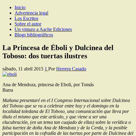
Inicio
Los Escritos de Herrera Casado
Artículos y comentarios sobre Guadalajara
Advertencia legal
Los Escritos
Sobre el autor
Un vistazo a Aache Ediciones
Blogs bibliográficos
La Princesa de Éboli y Dulcinea del
Toboso: dos tuertas ilustres
sábado, 11 abril 2015
1
Por
Herrera Casado
Ana de Mendoza, princesa de Eboli, por Tomás
Barra
Mañana presentaré en el I Congreso Internacional sobre Dulcinea
del Toboso que se va a celebrar entre hoy y el domingo en la
localidad toledana de El Toboso, una comunicación que lleva por
título el mismo que este artículo, y que viene a ser una
elucubración, (en un tema tan cuajado de ellas) sobre la verídica o
falsa tuertez de doña Ana de Mendoza y de la Cerda, y la posible
participación en la cofradía de las tuertas por parte de Dulcinea del