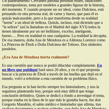
Un planteamiento: Cervantes parodia personas reales, situaciones
contemporáneas, toma por modelos a grandes figuras de la historia,
del momento. Y cuando propone un ser ideal, como Dulcinea, está
pensando en otra persona real, de carne y hueso, que para él es
quizás inalcanzable, pero a la que transforma desde su realidad
“tuerta” a un ideal de belleza. Quizás, incluso, está diciendo que a
“la señora” (así la llamaban en el Madrid del siglo XVI) todos la
tienen idealmente por un ser bellísimo, excelso, inteligente,
bueno…. Pero en realidad es una cualquiera. La realidad la decapita.
De esa manera, doña Ana de Mendoza es a Aldonza Lorenzo como
La Princesa de Éboli a Doña Dulcinea del Toboso. Dos símbolos
paralelos.
¿Era Ana de Mendoza tuerta realmente?
Es una cuestión que nunca se podrá dilucidar completamente.
En
un libro que publiqué
hará unos 20 años, y en el que proponía
buscar a la princesa de Éboli a través de las huellas que dejó en el
mundo, volví a referirme a esta cuestión de su problema físico.
Esa pregunta se la han hecho siempre los historiadores, y nos la
seguimos planteando hoy, porque será muy difícil que tenga
conclusión definitiva. Quien se dedicó a fondo a investigar el tema,
porque estaba en la línea de lo que más le gustaba hacer, fue don
Gregorio Marañón, el sabio médico e historiador que afirma, tras
analizar documentos y evaluar actitudes, que doña Ana de Mendoza