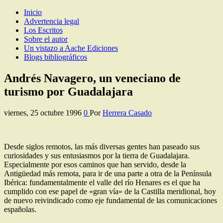
Inicio
Los Escritos de Herrera Casado
Artículos y comentarios sobre Guadalajara
Advertencia legal
Los Escritos
Sobre el autor
Un vistazo a Aache Ediciones
Blogs bibliográficos
Andrés Navagero, un veneciano de
turismo por Guadalajara
viernes, 25 octubre 1996
0
Por
Herrera Casado
Desde siglos remotos, las más diversas gentes han paseado sus
curiosidades y sus entusiasmos por la tierra de Guadalajara.
Especialmente por esos caminos que han servido, desde la
Antigüedad más remota, para ir de una parte a otra de la Península
Ibérica: fundamentalmente el valle del río Henares es el que ha
cumplido con ese papel de «gran vía» de la Castilla meridional, hoy
de nuevo reivindicado como eje fundamental de las comunicaciones
españolas.