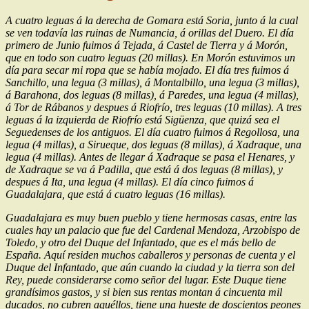
A cuatro le­guas á la derecha de Gomara está Soria, junto á la cual
se ven todavía las ruinas de Numancia, á orillas del Duero. El día
primero de Junio fuimos á Tejada, á Castel de Tierra y á Morón,
que en todo son cua­tro leguas (20 millas). En Morón estuvimos un
día para secar mi ropa que se había mojado. El día tres fuimos á
Sanchillo, una legua (3 millas), á Montalbi­llo, una legua (3 millas),
á Barahona, dos leguas (8 millas), á Paredes, una legua (4 millas),
á Tor de Rá­banos y despues á Riofrío, tres leguas (10 millas). A tres
leguas á la izquierda de Riofrío está Sigüenza, que quizá sea el
Seguedenses de los antiguos. El día cuatro fuimos á Regollosa, una
legua (4 millas), a Sirueque, dos leguas (8 millas), á Xadraque, una
le­gua (4 millas). Antes de llegar á Xadraque se pasa el Henares, y
de Xadraque se va á Padilla, que está á dos leguas (8 millas), y
despues á Ita, una legua (4 millas). El día cinco fuimos á
Guadalajara, que está á cuatro leguas (16 millas).
Guadalajara es muy buen pueblo y tiene hermosas casas, entre las
cuales hay un palacio que fue del Cardenal Mendoza, Arzobispo de
Toledo, y otro del Duque del Infantado, que es el más bello de
España. Aquí residen muchos caballeros y personas de cuenta y el
Duque del Infantado, que aún cuando la ciudad y la tierra son del
Rey, puede considerarse como señor del lugar. Este Duque tiene
grandísimos gastos, y si bien sus rentas montan á cincuenta mil
ducados, no cubren aquéllos, tiene una hueste de doscientos peones