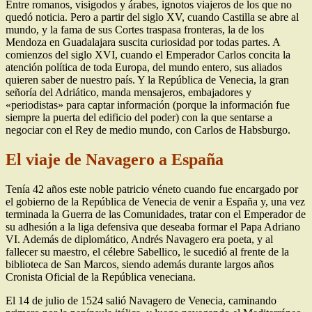
Entre romanos, visigodos y árabes, ignotos viajeros de los que no
quedó noticia. Pero a partir del siglo XV, cuando Castilla se abre al
mundo, y la fama de sus Cortes traspasa fronteras, la de los
Mendoza en Guadalajara suscita curiosidad por todas partes. A
comienzos del siglo XVI, cuando el Emperador Carlos concita la
atención política de toda Europa, del mundo entero, sus aliados
quieren saber de nuestro país. Y la República de Venecia, la gran
señoría del Adriático, manda mensajeros, embajadores y
«periodistas» para captar información (porque la información fue
siempre la puerta del edificio del poder) con la que sentarse a
negociar con el Rey de medio mundo, con Carlos de Habsburgo.
El viaje de Navagero a España
Tenía 42 años este noble patricio véneto cuando fue encargado por
el gobierno de la República de Venecia de venir a España y, una vez
terminada la Guerra de las Comunidades, tratar con el Emperador de
su adhesión a la liga defensiva que deseaba formar el Papa Adriano
VI. Además de diplomático, Andrés Navagero era poeta, y al
fallecer su maestro, el célebre Sabellico, le sucedió al frente de la
biblioteca de San Marcos, siendo además durante largos años
Cronista Oficial de la República veneciana.
El 14 de julio de 1524 salió Navagero de Venecia, caminando