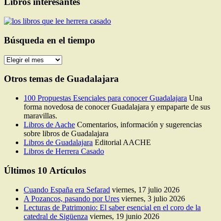
Libros interesantes
Búsqueda en el tiempo
Búsqueda
en
el
Otros temas de Guadalajara
tiempo
100 Propuestas Esenciales para conocer Guadalajara
Una
forma novedosa de conocer Guadalajara y empaparte de sus
maravillas.
Libros de Aache
Comentarios, información y sugerencias
sobre libros de Guadalajara
Libros de Guadalajara
Editorial AACHE
Libros de Herrera Casado
Últimos 10 Artículos
Cuando España era Sefarad
viernes, 17 julio 2026
A Pozancos, pasando por Ures
viernes, 3 julio 2026
Lecturas de Patrimonio: El saber esencial en el coro de la
catedral de Sigüenza
viernes, 19 junio 2026