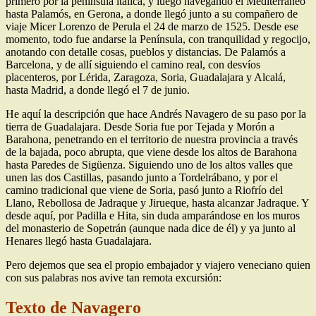
primero por la península itálica, y luego navegando el Mediterráneo
hasta Palamós, en Gerona, a donde llegó junto a su compañero de
viaje Micer Lorenzo de Perula el 24 de marzo de 1525. Desde ese
momento, todo fue andarse la Península, con tranquilidad y regocijo,
anotando con detalle cosas, pueblos y distancias. De Palamós a
Barcelona, y de allí siguiendo el camino real, con desvíos
placenteros, por Lérida, Zaragoza, Soria, Guadalajara y Alcalá,
hasta Madrid, a donde llegó el 7 de junio.
He aquí la descripción que hace Andrés Navagero de su paso por la
tierra de Guadalajara. Desde Soria fue por Tejada y Morón a
Barahona, penetrando en el territorio de nuestra provincia a través
de la bajada, poco abrupta, que viene desde los altos de Barahona
hasta Paredes de Sigüenza. Siguiendo uno de los altos valles que
unen las dos Castillas, pasando junto a Tordelrábano, y por el
camino tradicional que viene de Soria, pasó junto a Riofrío del
Llano, Rebollosa de Jadraque y Jirueque, hasta alcanzar Jadraque. Y
desde aquí, por Padilla e Hita, sin duda amparándose en los muros
del monasterio de Sopetrán (aunque nada dice de él) y ya junto al
Henares llegó hasta Guadalajara.
Pero dejemos que sea el propio embajador y viajero veneciano quien
con sus palabras nos avive tan remota excursión:
Texto de Navagero