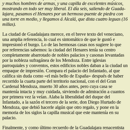
y muchos hombres de armas, y una capilla de excelentes músicos,
mostrando en todo ser muy liberal. El día seis, saliendo de Guada­
lajara, pasamos el Henares por un hermoso puente de piedra con
una torre en medio, y llegamos á Alca­lá, que dista cuatro leguas (16
millas).
La ciudad de Guadalajara merece, en el breve texto del veneciano,
una amplia referencia, lo cual es sintomático de que le gustó e
impresionó el burgo. Lo de las hermosas casas nos sugiere lo que
por referencias sabemos: la ciudad del Henares tenía su centro
completamente abarrotado de nobles palacios y casonas levantadas
por la nobleza sufragánea de los Mendoza. Entre iglesias
parroquiales y conventos, estos edificios nobles daban a la ciudad un
empaque de impresión. Compara el palacio del Infantado, al que
califica sin duda como «el más bello de España» después de haber
recorrido la cuarta parte del territorio nacional, con el del Gran
Cardenal Mendoza, muerto 30 años antes, pero cuya casa se
mantenía intacta y muy cuidada, sirviendo de admiración a cuantos
por primera vez la veían. Alaba la liberalidad del duque del
Infantado, a la sazón el tercero de la serie, don Diego Hurtado de
Mendoza, que debió hacerle algún que otro regalo, y pone en la
memoria de los siglos la capilla musical que este mantenía en su
palacio.
Finalmente, y como último recuerdo de la Guadalajara renacentista