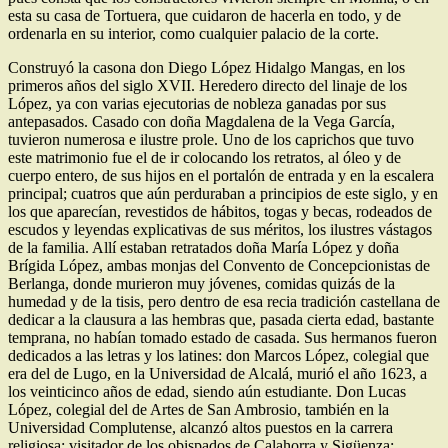
esta su casa de Tortuera, que cuidaron de hacerla en todo, y de
ordenarla en su interior, como cualquier palacio de la corte.
Construyó la casona don Diego López Hidalgo Mangas, en los
primeros años del siglo XVII. Heredero directo del linaje de los
López, ya con varias ejecutorias de nobleza ganadas por sus
antepasados. Casado con doña Magdalena de la Vega García,
tuvieron numerosa e ilustre prole. Uno de los caprichos que tuvo
este matrimonio fue el de ir colocando los retratos, al óleo y de
cuerpo entero, de sus hijos en el portalón de entrada y en la escalera
principal; cuatros que aún perduraban a principios de este siglo, y en
los que aparecían, revestidos de hábitos, togas y becas, rodeados de
escudos y leyendas explicativas de sus méritos, los ilustres vástagos
de la familia. Allí estaban retratados doña María López y doña
Brígida López, ambas monjas del Convento de Concepcionistas de
Berlanga, donde murieron muy jóvenes, comidas quizás de la
humedad y de la tisis, pero dentro de esa recia tradición castellana de
dedicar a la clausura a las hembras que, pasada cierta edad, bastante
temprana, no habían tomado estado de casada. Sus hermanos fueron
dedicados a las letras y los latines: don Marcos López, colegial que
era del de Lugo, en la Universidad de Alcalá, murió el año 1623, a
los veinticinco años de edad, siendo aún estudiante. Don Lucas
López, colegial del de Artes de San Ambrosio, también en la
Universidad Complutense, alcanzó altos puestos en la carrera
religiosa: visitador de los obispados de Calahorra y Sigüenza;