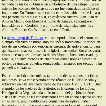
barbada de un viejo. Quizás en simbolismo de una estirpe. Linaje
éste de los Romero de Amayas que no fue demasiado prolífico ni
importante. En Tortuera se recuerda entre los habitantes de la casa a
dos personajes del siglo XVII, eclesiásticos ilustres. Don Juan de
Amaya Malo y don Marcos Antonio de Amaya, canónigos e
inquisidores en Córdoba, y a un fraile del siglo siguiente, fray
Antonio Romero Colás, misionero en el Perú.
La
plaza mayor de Tortuera
, con su copuda olma en el centro, es
ejemplo aún vivo de urbanismo molinés y tradicional. Se rodea en
tres de sus costados por señoriales casonas, dejando el cuarto para
que luzca su maciza presencia la iglesia parroquial. Entre las varias
casas de esta plaza, destaca la de los Moreno, bien conservada, y
sencilla, en cuya fachada de cuadradas dimensiones destacan el
portón de grandes dovelas, semicircular, rematado por escudo, y las
pequeñas ventanas.
Este característico aire militar, tan propio de estas construcciones
molinesas, se va conservando como rémora de la Edad Media y
sobrevive en esta avanzada fecha de los siglos XVII y XVIII. Buen
ejemplo, de los mejores del Señorío, es la casona de los López
Hidalgo de la Vega, situada en lo más alto del pueblo, totalmente
aislada del resto de las construcciones con un ancho espacio abierto
en su frente. algo modificada a comienzos de siglo al haber
heredado dos familias mal avenidas, separando en el interior del