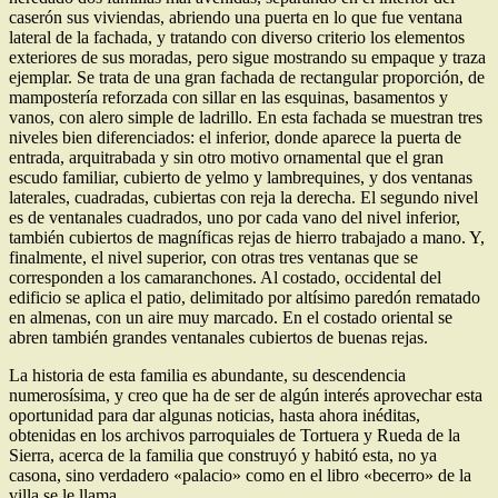
caserón sus viviendas, abriendo una puerta en lo que fue ventana
lateral de la fachada, y tratando con diverso criterio los elementos
exteriores de sus moradas, pero sigue mostrando su empaque y traza
ejemplar. Se trata de una gran fachada de rectangular proporción, de
mampostería reforzada con sillar en las esquinas, basamentos y
vanos, con alero simple de ladrillo. En esta fachada se muestran tres
niveles bien diferenciados: el inferior, donde aparece la puerta de
entrada, arquitrabada y sin otro motivo ornamental que el gran
escudo familiar, cubierto de yelmo y lambrequines, y dos ventanas
laterales, cuadradas, cubiertas con reja la derecha. El segundo nivel
es de ventanales cuadrados, uno por cada vano del nivel inferior,
también cubiertos de magníficas rejas de hierro trabajado a mano. Y,
finalmente, el nivel superior, con otras tres ventanas que se
corresponden a los camaranchones. Al costado, occidental del
edificio se aplica el patio, delimitado por altísimo paredón rematado
en almenas, con un aire muy marcado. En el costado oriental se
abren también grandes ventanales cubiertos de buenas rejas.
La historia de esta familia es abundante, su descendencia
numerosísima, y creo que ha de ser de algún interés aprovechar esta
oportunidad para dar algunas noticias, hasta ahora inéditas,
obtenidas en los archivos parroquiales de Tortuera y Rueda de la
Sierra, acerca de la familia que construyó y habitó esta, no ya
casona, sino verdadero «palacio» como en el libro «becerro» de la
villa se le llama.