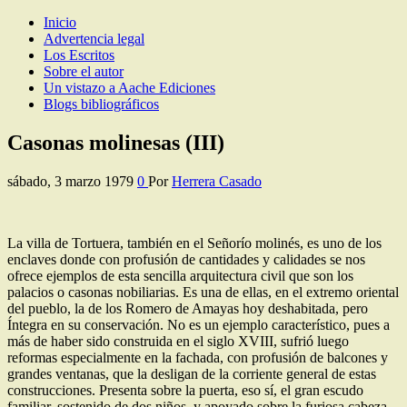
Inicio
Los Escritos de Herrera Casado
Artículos y comentarios sobre Guadalajara
Advertencia legal
Los Escritos
Sobre el autor
Un vistazo a Aache Ediciones
Blogs bibliográficos
Casonas molinesas (III)
sábado, 3 marzo 1979
0
Por
Herrera Casado
La villa de Tortuera, también en el Señorío molinés, es uno de los
enclaves donde con profusión de cantidades y calidades se nos
ofrece ejemplos de esta sencilla arquitectura civil que son los
palacios o casonas nobiliarias. Es una de ellas, en el extremo oriental
del pueblo, la de los Romero de Amayas hoy deshabitada, pero
Íntegra en su conservación. No es un ejemplo característico, pues a
más de haber sido construida en el siglo XVIII, sufrió luego
reformas especialmente en la fachada, con profusión de balcones y
grandes ventanas, que la desligan de la corriente general de estas
construcciones. Presenta sobre la puerta, eso sí, el gran escudo
familiar, sostenido de dos niños, y apoyado sobre la furiosa cabeza