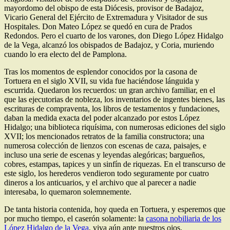
mayordomo del obispo de esta Diócesis, provisor de Badajoz,
Vicario General del Ejército de Extremadura y Visitador de sus
Hospitales. Don Mateo López se quedó en cura de Prados
Redondos. Pero el cuarto de los varones, don Diego López Hidalgo
de la Vega, alcanzó los obispados de Badajoz, y Coria, muriendo
cuando lo era electo del de Pamplona.
Tras los momentos de esplendor conocidos por la casona de
Tortuera en el siglo XVII, su vida fue haciéndose lánguida y
escurrida. Quedaron los recuerdos: un gran archivo familiar, en el
que las ejecutorias de nobleza, los inventarios de ingentes bienes, las
escrituras de compraventa, los libros de testamentos y fundaciones,
daban la medida exacta del poder alcanzado por estos López
Hidalgo; una biblioteca riquísima, con numerosas ediciones del siglo
XVII; los mencionados retratos de la familia constructora; una
numerosa colección de lienzos con escenas de caza, paisajes, e
incluso una serie de escenas y leyendas alegóricas; bargueños,
cobres, estampas, tapices y un sinfín de riquezas. En el transcurso de
este siglo, los herederos vendieron todo seguramente por cuatro
dineros a los anticuarios, y el archivo que al parecer a nadie
interesaba, lo quemaron solemnemente.
De tanta historia contenida, hoy queda en Tortuera, y esperemos que
por mucho tiempo, el caserón solamente: la
casona nobiliaria de los
López Hidalgo de la Vega
, viva aún ante nuestros ojos.