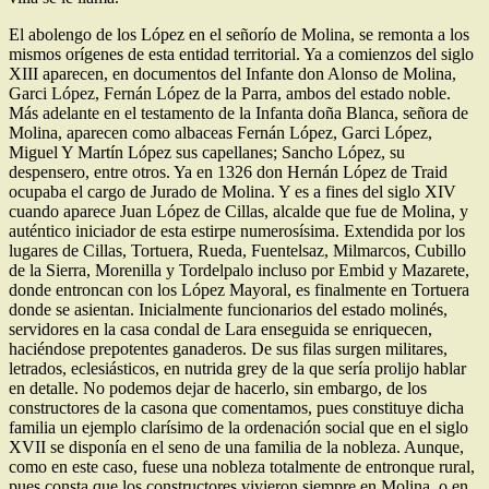
El abolengo de los López en el señorío de Molina, se remonta a los
mismos orígenes de esta entidad territorial. Ya a comienzos del siglo
XIII aparecen, en documentos del Infante don Alonso de Molina,
Garci López, Fernán López de la Parra, ambos del estado noble.
Más adelante en el testamento de la Infanta doña Blanca, señora de
Molina, aparecen como albaceas Fernán López, Garci López,
Miguel Y Martín López sus capellanes; Sancho López, su
despensero, entre otros. Ya en 1326 don Hernán López de Traid
ocupaba el cargo de Jurado de Molina. Y es a fines del siglo XIV
cuando aparece Juan López de Cillas, alcalde que fue de Molina, y
auténtico iniciador de esta estirpe numerosísima. Extendida por los
lugares de Cillas, Tortuera, Rueda, Fuentelsaz, Milmarcos, Cubillo
de la Sierra, Morenilla y Tordelpalo incluso por Embid y Mazarete,
donde entroncan con los López Mayoral, es finalmente en Tortuera
donde se asientan. Inicialmente funcionarios del estado molinés,
servidores en la casa condal de Lara enseguida se enriquecen,
haciéndose prepotentes ganaderos. De sus filas surgen militares,
letrados, eclesiásticos, en nutrida grey de la que sería prolijo hablar
en detalle. No podemos dejar de hacerlo, sin embargo, de los
constructores de la casona que comentamos, pues constituye dicha
familia un ejemplo clarísimo de la ordenación social que en el siglo
XVII se disponía en el seno de una familia de la nobleza. Aunque,
como en este caso, fuese una nobleza totalmente de entronque rural,
pues consta que los constructores vivieron siempre en Molina, o en