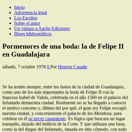
Inicio
Los Escritos de Herrera Casado
Artículos y comentarios sobre Guadalajara
Advertencia legal
Los Escritos
Sobre el autor
Un vistazo a Aache Ediciones
Blogs bibliográficos
Pormenores de una boda: la de Felipe II
en Guadalajara
sábado, 7 octubre 1978
0
Por
Herrera Casado
Se ha tenido siempre, entre los fastos de la ciudad de Guadalajara,
como uno de los más importantes la boda de Felipe II con la
francesa Isabel de Valois, celebrada en el alío 1569 en el palacio del
Infantado demuestra ciudad. Realmente no se ha llegado a conocer
el motivo concreto y, último del por qué, el gran rey Felipe escogió
nuestra ciudad, y concretamente el palacio de los Mendoza, para
celebrar en él
su tercer casamiento
. Es lógico que buscara un lugar
tranquilo, alejado del bullicio de la Corte. Y que utilizara una basa,
como la del duque del Infantado, situada en sitio cómodo, con todo