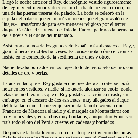
Llegó la noche anterior el Rey, de incógnito vestido rigurosamente
de negro, y entró embozado y con un hacha de luz en la
mano, por
una de las puertas traseras del palacio. La boda se celebró
en la
capilla del palacio que
era ni más ni menos que
el gran «salón de
linajes», transformado para este menester religioso por el tercer
duque. Casólos el Cardenal de Toledo. Fueron padrinos la hermana
de la novia y el duque
del Infantado.
Asistieron algunos de los
grandes de España más allegados al Rey, y
gran número de nobles franceses. Es curioso notar cómo el cronista
insiste en lo comedido de la vestimenta de unos y otros.
Nadie llevaba bordados en los trajes: todo de terciopelo oscuro, con
detalles de oro y perlas.
La austeridad que el Rey gustaba que presidiera su corte, se hacía
notar en los vestidos, y nadie, si no quería alcanzar su enojo, ponía
telas que no fueran las que el Rey gustaba. La crónica insiste, sin
embargo, en el descaro de dos asistentes, muy
allegados al duque
del Infantado que al parecer quisieron dar la nota: «ve­nían don
Francisco de Mendoza el indio y el marqués de Montesclaros con
muy ruines pies y en­trambos muy bordados, aunque don Francisco
traía todo el oro del Perú a cuestas en cadenas y bordados».
Después de la boda fueron a comer en lo que estuvieron dos horas.