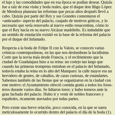
el lujo y las comodidades que en esa época se podían desear. Quizás
fue a raíz de esta visita y boda reales, que el duque don Iñigo ­López
de Mendoza planeara las reformas que pocas años después llevó a
cabo. Quizás por parte del Rey y sus Grandes comentaron el
«anticuado» aspecto del ­palacio, cuajado de
motivos góticos, y lo
necesario que sería renovarlo al nuevo estilo renacentista, cómo lo
que el Rey hacía en su nuevo Alcázar madrileño. Es indudable que
un sentido de emulación existió en la base de la reforma del palacio
por el duque del Infantado.
Respecta a la boda de Feli­pe II con la Valois, se conocen varias
crónicas contemporáneas, en las que nos deslumbran la lu­cidísima
Corte que la novia traía desde Francia, y el recibimiento que la
ciudad de Guadalajara hi­zo a su reina: un cortejo tan largo que
cuando las primeras trompetas entraban en el palacio del Infantado,
todavía estaba la reina en lo alto del Mamparo: la calle mayor era un
hervidero de gentes, de caballos, de caras cu­riosas, de estandartes.
Sabemos también de las fiestas que se or­ganizaron en la ciudad con
este motivo: el Ayuntamiento ofreció comida gratis a todos los foras­
teros durante varios días. Se lidiaron toros: y hubo torneos ante la
gran fachada del palacio. Hubo ir y venir de nobles franceses y
españoles, ricamente ataviados por todas partes.
Pero existe una breve relación, poco conocida, en la que se narra
meticulosamente lo ocurrido dentro del palacio el día de la boda (1).