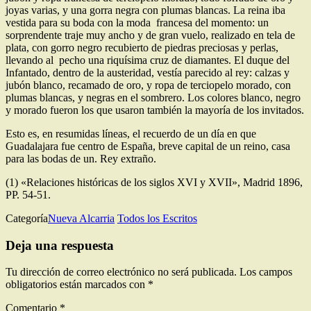
joyas varias, y una gorra negra con plumas blan­cas. La reina iba
vestida para su boda con la moda francesa del momento: un
sorprendente tra­je muy ancho y de gran vuelo, realizado en tela de
plata, con gorro negro recubierto de piedras preciosas y perlas,
llevando al pecho una riquísima cruz de diamantes. El duque del
Infantado, dentro de la austeridad, vestía parecido al rey: calzas y
jubón blanco, recamado de oro, y ropa de terciopelo morado, con
plumas blancas, y negras en el som­brero. Los colores blanco, negro
y morado fueron los que usaron también la mayoría de los invitados.
Esto
es, en resumidas líneas, el recuerdo de un día en que
Guadalajara fue centro de España, breve capital de un reino, casa
para las bodas de un. Rey extraño.
(1) «Relaciones históricas de los siglos XVI y XVII», Madrid 1896,
PP. 54‑51.
Categoría
Nueva Alcarria
Todos los Escritos
Deja una respuesta
Tu dirección de correo electrónico no será publicada.
Los campos
obligatorios están marcados con
*
Comentario
*