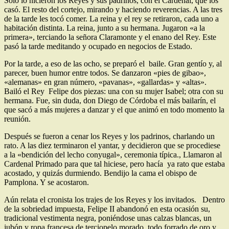
Solo lo hicieron los Reyes y sus padrinos, con el Cardenal, que los
casó. El resto del cortejo, mirando y haciendo reverencias. A las tres
de la tarde les tocó comer. La reina y el rey se retiraron, cada uno a
habitación distinta. La reina, junto a su hermana. Jugaron «a la
primera», terciando la señora Claramonte y el enano del Rey. Este
pasó la tarde meditando y ocupado en negocios de Estado.
Por la tarde, a eso de las ocho, se preparó el baile. Gran gentío y, al
parecer, buen humor entre todos. Se
danzaron «pies de gibao»,
«alemanas»­ en gran número, «pavanas», «gallardas» y «altas».
Bailó el Rey Felipe dos piezas: una con su mujer Isabel; otra con su
hermana. Fue, sin duda, don Diego de
Córdoba el más
bailarín, el
que sacó a más mujeres a danzar y el que animó en todo momento la
reunión.
Después se fueron a cenar los Reyes y los padrinos, charlando un
rato. A las diez terminaron el yantar, y decidieron que se proc­ediese
a la «bendición del lecho conyugal», ceremonia típica., Llamaron al
Cardenal Primado para que tal hiciese, pero hacía ya
ra­to que estaba
acostado, y quizás durmiendo. Bendijo la cama el obispo de
Pamplona. Y se acostaron.
Aún relata el cronista los tra­jes de los Reyes y los invitados. Dentro
de la sobriedad impues­ta, Felipe II abandonó en esta ocasión
su,
tradicional vestimenta negra, poniéndose unas calzas blancas, un
jubón y ropa francesa de terciopelo morado, todo forrado de oro y