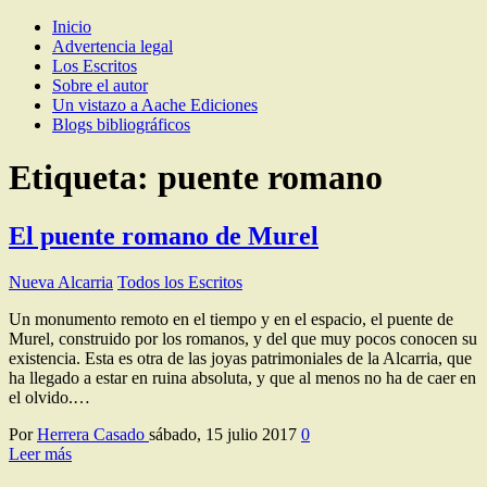
Inicio
Los Escritos de Herrera Casado
Artículos y comentarios sobre Guadalajara
Advertencia legal
Los Escritos
Sobre el autor
Un vistazo a Aache Ediciones
Blogs bibliográficos
Etiqueta:
puente romano
El puente romano de Murel
Nueva Alcarria
Todos los Escritos
Un monumento remoto en el tiempo y en el espacio, el puente de
Murel, construido por los romanos, y del que muy pocos conocen su
existencia. Esta es otra de las joyas patrimoniales de la Alcarria, que
ha llegado a estar en ruina absoluta, y que al menos no ha de caer en
el olvido.…
Por
Herrera Casado
sábado, 15 julio 2017
0
Leer más