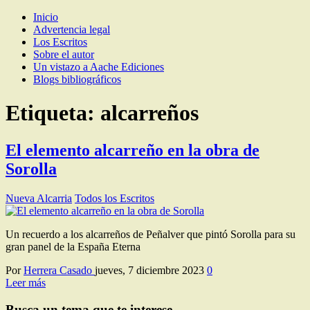
Inicio
Los Escritos de Herrera Casado
Artículos y comentarios sobre Guadalajara
Advertencia legal
Los Escritos
Sobre el autor
Un vistazo a Aache Ediciones
Blogs bibliográficos
Etiqueta:
alcarreños
El elemento alcarreño en la obra de
Sorolla
Nueva Alcarria
Todos los Escritos
Un recuerdo a los alcarreños de Peñalver que pintó Sorolla para su
gran panel de la España Eterna
Por
Herrera Casado
jueves, 7 diciembre 2023
0
Leer más
Busca un tema que te interese