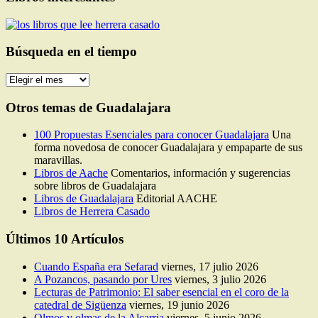
Búsqueda en el tiempo
Búsqueda
en
el
Otros temas de Guadalajara
tiempo
100 Propuestas Esenciales para conocer Guadalajara
Una
forma novedosa de conocer Guadalajara y empaparte de sus
maravillas.
Libros de Aache
Comentarios, información y sugerencias
sobre libros de Guadalajara
Libros de Guadalajara
Editorial AACHE
Libros de Herrera Casado
Últimos 10 Artículos
Cuando España era Sefarad
viernes, 17 julio 2026
A Pozancos, pasando por Ures
viernes, 3 julio 2026
Lecturas de Patrimonio: El saber esencial en el coro de la
catedral de Sigüenza
viernes, 19 junio 2026
Olmos y olmas de la Alcarria
viernes, 5 junio 2026