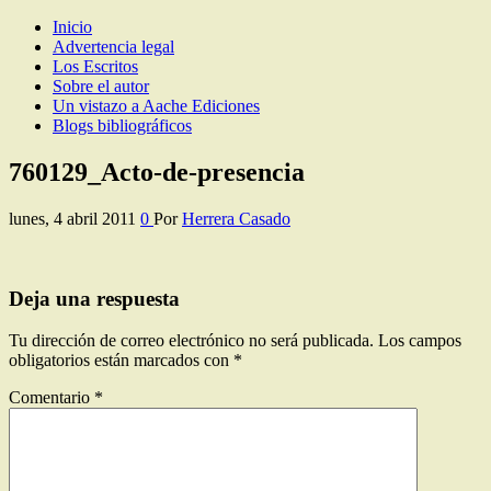
Inicio
Los Escritos de Herrera Casado
Artículos y comentarios sobre Guadalajara
Advertencia legal
Los Escritos
Sobre el autor
Un vistazo a Aache Ediciones
Blogs bibliográficos
760129_Acto-de-presencia
lunes, 4 abril 2011
0
Por
Herrera Casado
Deja una respuesta
Tu dirección de correo electrónico no será publicada.
Los campos
obligatorios están marcados con
*
Comentario
*