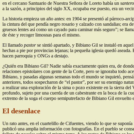
en el cercano Santuario de Nuestra Señora de Loreto había un
santero
a la sazón, a principios del siglo XX, ocupaba ese puesto, era un ve
La historia empieza un año antes: en 1904 se presentó al párroco-arci
la cintura del que pendía negro rosario y calzado con sandalias; era d
gruesos lentes así como un cayado para caminar más seguro”; se llama
de éste y recoger limosnas para el mismo.
El llamado
pastor
se sintió apartado, y Bibiano Gil se instaló en aque
hechas a pie por provincias lejanas; la pequeña iglesia quedó aseada.
hacen parroquia y ONGs a destajo.
¿Quién era Bibiano Gil? Nadie sabía exactamente quien era, de donde
relaciones epistolares con gente de la Corte, pero se ignoraba todo ace
Bibiano, y pasadas algunas semanas todo el mundo se inquietó, pensán
anteriores, todos sospecharon de “el pastor”, por ser su enemigo natura
a realizar una exploración de la sima o pozo existente en la sierra del
profundo, sujeto por una cuerda de un cabestrante en la boca de la cue
extremo de la soga el cuerpo semiputrefacto de Bibiano Gil envuelto 
El desenlace
Un rato antes, en el cuartelillo de Cifuentes, viendo lo que se suponía 
publicó una amplia información con fotografías. En el pueblo se cons