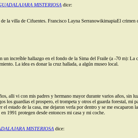
 GUADALAJARA MISTERIOSA
dice:
 de la villa de Cifuentes. Francisco Layna SerranowikimapiaEl crime
un increíble hallazgo en el fondo de la Sima del Fraile (a -70 m): La c
ento. La idea es donar la cruz hallada, a algún museo local.
s, alli vi con mis padres y hermano mayor durante varios años, sin luz,
los guardias el prospero, el trompeta y otros el guarda forestal, mi padr
r el estado de la casa, me dejaron verla por dentro y se me escaparon las
to en 1991 protegen desde entonces mi casa y mi coche.
GUADALAJARA MISTERIOSA
dice: