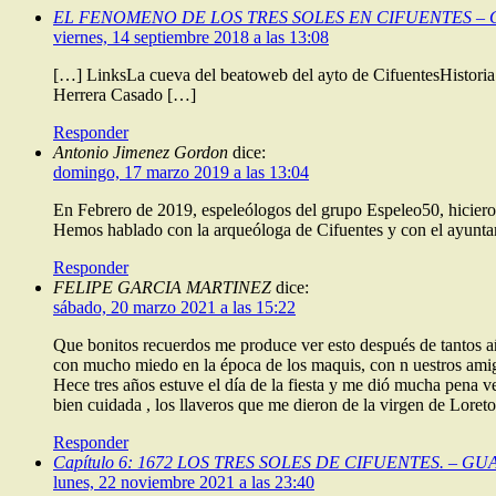
EL FENOMENO DE LOS TRES SOLES EN CIFUENTES –
viernes, 14 septiembre 2018 a las 13:08
[…] LinksLa cueva del beatoweb del ayto de CifuentesHistoria
Herrera Casado […]
Responder
Antonio Jimenez Gordon
dice:
domingo, 17 marzo 2019 a las 13:04
En Febrero de 2019, espeleólogos del grupo Espeleo50, hicieron 
Hemos hablado con la arqueóloga de Cifuentes y con el ayuntami
Responder
FELIPE GARCIA MARTINEZ
dice:
sábado, 20 marzo 2021 a las 15:22
Que bonitos recuerdos me produce ver esto después de tantos año
con mucho miedo en la época de los maquis, con n uestros amigos 
Hece tres años estuve el día de la fiesta y me dió mucha pena ve
bien cuidada , los llaveros que me dieron de la virgen de Lore
Responder
Capítulo 6: 1672 LOS TRES SOLES DE CIFUENTES. – 
lunes, 22 noviembre 2021 a las 23:40