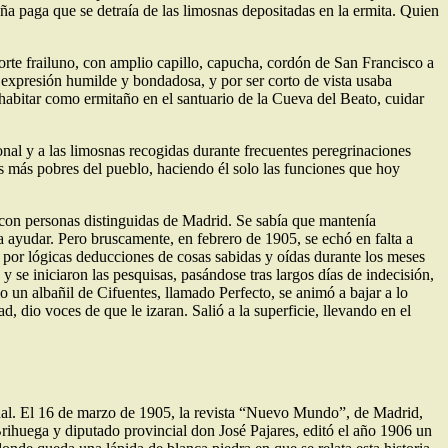
eña paga que se detraía de las limosnas depositadas en la ermita. Quien
orte frailuno, con amplio capillo, capucha, cordón de San Francisco a
a, expresión humilde y bondadosa, y por ser corto de vista usaba
habitar como ermitaño en el santuario de la Cueva del Beato, cuidar
onal y a las limosnas recogidas durante frecuentes peregrinaciones
os más pobres del pueblo, haciendo él solo las funciones que hoy
con personas distinguidas de Madrid. Se sabía que mantenía
 a ayudar. Pero bruscamente, en febrero de 1905, se echó en falta a
por lógicas deducciones de cosas sabidas y oídas durante los meses
y se iniciaron las pesquisas, pasándose tras largos días de indecisión,
lo un albañil de Cifuentes, llamado Perfecto, se animó a bajar a lo
 dio voces de que le izaran. Salió a la superficie, llevando en el
inal. El 16 de marzo de 1905, la revista “Nuevo Mundo”, de Madrid,
rihuega y diputado provincial don José Pajares, editó el año 1906 un