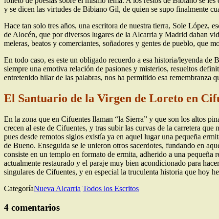
folleto de poesías sobre el mismo tema. A los restos de Bibiano se les 
y se dicen las virtudes de Bibiano Gil, de quien se supo finalmente cua
Hace tan solo tres años, una escritora de nuestra tierra, Sole López,
de Alocén, que por diversos lugares de la Alcarria y Madrid daban vi
meleras, beatos y comerciantes, soñadores y gentes de pueblo, que mont
En todo caso, es este un obligado recuerdo a esa historia/leyenda de B
siempre una emotiva relación de pasiones y misterios, resueltos defini
entretenido hilar de las palabras, nos ha permitido esa remembranza q
El Santuario de la Virgen de Loreto en Cif
En la zona que en Cifuentes llaman “la Sierra” y que son los altos pi
crecen al este de Cifuentes, y tras subir las curvas de la carretera 
pues desde remotos siglos existía ya en aquel lugar una pequeña ermita 
de Bueno. Enseguida se le unieron otros sacerdotes, fundando en aque
consiste en un templo en formato de ermita, adherido a una pequeña re
actualmente restaurado y el paraje muy bien acondicionado para hacer u
singulares de Cifuentes, y en especial la truculenta historia que hoy h
Categoría
Nueva Alcarria
Todos los Escritos
4 comentarios