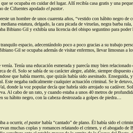
que se ocupaba en cuidar del lugar. Allí recibía casa gratis y una pequ
cino de Cifuentes apodado
el pastor
.
preste un hombre de unos cuarenta años, “vestido con hábito negro de c
e mediana estatura, delgado, la cara picada de viruelas, negra barba ral
ba Bibiano Gil y exhibía una licencia del obispo seguntino para poder 
l tranquilo espacio, adecentándolo poco a poco gracias a su trabajo pers
 Bibiano Gil se ocupaba además de visitar enfermos, llevar limosnas a l
 venía. Tenía una educación esmerada y parecía muy bien relacionado 
rca de él. Solo se sabía de su carácter alegre, afable, siempre dispuesto
dose que había muerto, que quizás había sido asesinado. Enseguida, y 
l. Este negaba radicalmente cualquier actuación criminal. Se le detuvo, 
 Val, donde la voz popular decía que habría sido arrojado su cadáver. So
va. Al cabo de un rato, y cuando estaba a unos 40 metros de profundidad,
en su hábito negro, con la cabeza destrozada a golpes de piedra…
iba a ocurrir,
el pastor
había “cantado” de plano. Él había sido el crim
ervan muchas coplas y romances relatando el crimen, y el abogado de B