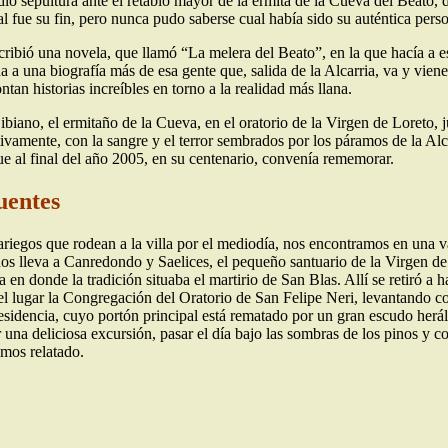
dio sepultura ante el retablo mayor de la ermita de la Cueva del Beato, 
l fue su fin, pero nunca pudo saberse cual había sido su auténtica perso
 escribió una novela, que llamó “La melera del Beato”, en la que hacía a
da a una biografía más de esa gente que, salida de la Alcarria, va y vi
an historias increíbles en torno a la realidad más llana.
ibiano, el ermitaño de la Cueva, en el oratorio de la Virgen de Loreto, 
tivamente, con la sangre y el terror sembrados por los páramos de la Al
ue al final del año 2005, en su centenario, convenía rememorar.
uentes
nariegos que rodean a la villa por el mediodía, nos encontramos en una
que nos lleva a Canredondo y Saelices, el pequeño santuario de la Virge
en donde la tradición situaba el martirio de San Blas. Allí se retiró a 
l lugar la Congregación del Oratorio de San Felipe Neri, levantando c
sidencia, cuyo portón principal está rematado por un gran escudo herál
na deliciosa excursión, pasar el día bajo las sombras de los pinos y con
emos relatado.