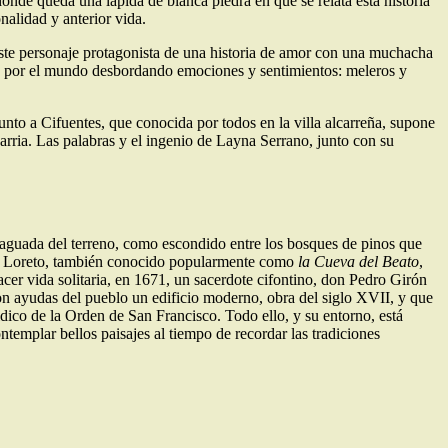
donde queda una lápida de blanca piedra en que se relata esta historia
nalidad y anterior vida.
 este personaje protagonista de una historia de amor con una muchacha
ene por el mundo desbordando emociones y sentimientos: meleros y
junto a Cifuentes, que conocida por todos en la villa alcarreña, supone
carria. Las palabras y el ingenio de Layna Serrano, junto con su
 vaguada del terreno, como escondido entre los bosques de pinos que
n de Loreto, también conocido popularmente como
la Cueva del Beato
,
hacer vida solitaria, en 1671, un sacerdote cifontino, don Pedro Girón
on ayudas del pueblo un edificio moderno, obra del siglo XVII, y que
dico de la Orden de San Francisco. Todo ello, y su entorno, está
templar bellos paisajes al tiempo de recordar las tradiciones