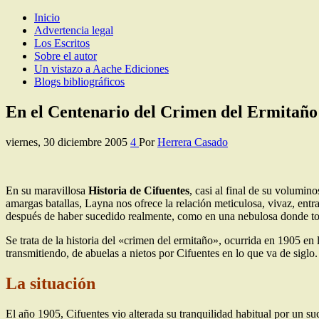
Inicio
Los Escritos de Herrera Casado
Artículos y comentarios sobre Guadalajara
Advertencia legal
Los Escritos
Sobre el autor
Un vistazo a Aache Ediciones
Blogs bibliográficos
En el Centenario del Crimen del Ermitaño
viernes, 30 diciembre 2005
4
Por
Herrera Casado
En su maravillosa
Historia de Cifuentes
, casi al final de su volumin
amargas batallas, Layna nos ofrece la relación meticulosa, vivaz, entr
después de haber sucedido realmente, como en una nebulosa donde tom
Se trata de la historia del «crimen del ermitaño», ocurrida en 1905 en 
transmitiendo, de abuelas a nietos por Cifuentes en lo que va de siglo
La situación
El año 1905, Cifuentes vio alterada su tranquilidad habitual por un s