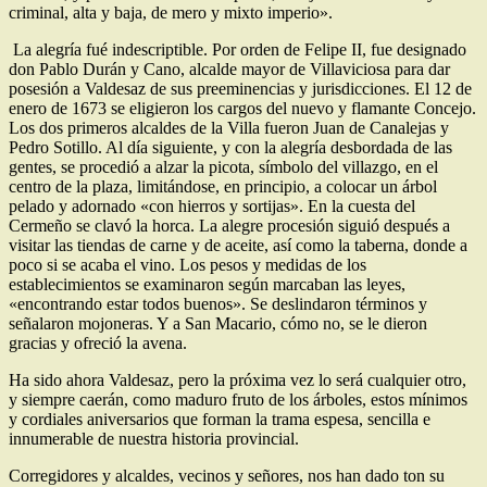
criminal, alta y baja, de mero y mixto imperio».
La alegría fué indescriptible. Por orden de Felipe II, fue designado
don Pablo Durán y Cano, alcalde mayor de Villaviciosa para dar
posesión a Valdesaz de sus preeminencias y jurisdicciones. El 12 de
enero de 1673 se eligieron los cargos del nuevo y flamante Concejo.
Los dos primeros alcaldes de la Villa fueron Juan de Canalejas y
Pedro Sotillo. Al día siguiente, y con la alegría desbordada de las
gentes, se procedió a alzar la picota, símbolo del villazgo, en el
centro de la plaza, limitándose, en principio, a colocar un árbol
pelado y adornado «con hierros y sortijas». En la cuesta del
Cermeño se clavó la horca. La alegre procesión siguió después a
visitar las tiendas de carne y de aceite, así como la taberna, donde a
poco si se acaba el vino. Los pesos y medidas de los
establecimientos se examinaron según marcaban las leyes,
«encontrando estar todos buenos». Se deslindaron términos y
señalaron mojoneras. Y a San Macario, cómo no, se le dieron
gracias y ofreció la avena.
Ha sido ahora Valdesaz, pero la próxima vez lo será cualquier otro,
y siempre caerán, como maduro fruto de los árboles, estos mínimos
y cordiales aniversarios que forman la trama espesa, sencilla e
innumerable de nuestra historia provincial.
Corregidores y alcaldes, vecinos y señores, nos han dado ton su