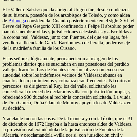
El «Vallem. Salzis» que da abrigo al Ungría fue, desde comienzos
de su historia, posesión de los arzobispos de Toledo, y como aldea
de
Brihuega
considerada. Cuando posteriormente en el siglo XVI, el
Breve del Papa Gregorio XIII confiriendo a Felipe II absoluto poder
para desmembrar villas y jurisdicciones eclesiásticas y adscribirlas a
la corona real, Valdesaz, junto con Fuentes, del que era lugar, fué
vendido al licenciado García Barrionuevo de Peralta, poderoso eje
de la madrileña familia de los Cusano.
Estos señores, lógicamente, permanecieron al margen de los
problemas diarios que se suscitaban en sus posesiones del perdido
vallejo alcarreño. Los de Fuentes ejercían tal vez con exceso su
autoridad sobre los indefensos vecinos de Valdesaz: abusos en
cuanto a los repartimientos y cobranza eran frecuentes. Ni cortos ni
perezosos, se dirigieron al Rey, los del valle, solicitando les
concediera la merced de declararlos villa con jurisdicción propia, y
ofreciendo 900 ducados al recibir la concesión solicitada. La viuda
de Don García, Doña Clara de Monroy apoyó a los de Valdesaz en
su decisión.
Y adelante fueron las cosas. De tal manera y con tal éxito, que el 31
de diciembre de 1672 llegaba a la hasta entonces aldea de Valdesaz
la provisión real eximiéndola de la jurisdicción de Fuentes de la
Alcarria, y proclamándola «villa por sí, con jurisdicción civil y