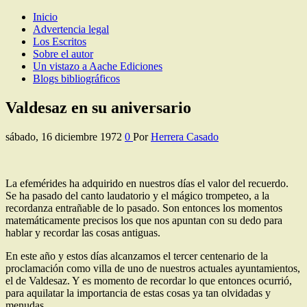
Inicio
Los Escritos de Herrera Casado
Artículos y comentarios sobre Guadalajara
Advertencia legal
Los Escritos
Sobre el autor
Un vistazo a Aache Ediciones
Blogs bibliográficos
Valdesaz en su aniversario
sábado, 16 diciembre 1972
0
Por
Herrera Casado
La efemérides ha adquirido en nuestros días el valor del recuerdo.
Se ha pasado del canto laudatorio y el mágico trompeteo, a la
recordanza entrañable de lo pasado. Son entonces los momentos
matemáticamente precisos los que nos apuntan con su dedo para
hablar y recordar las cosas antiguas.
En este año y estos días alcanzamos el tercer centenario de la
proclamación como villa de uno de nuestros actuales ayuntamientos,
el de Valdesaz. Y es momento de recordar lo que entonces ocurrió,
para aquilatar la importancia de estas cosas ya tan olvidadas y
menudas.