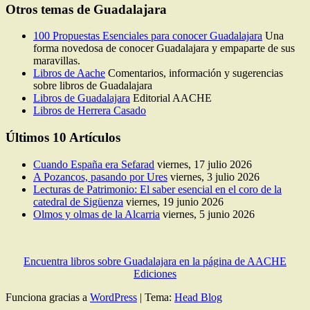
el
Otros temas de Guadalajara
tiempo
100 Propuestas Esenciales para conocer Guadalajara
Una
forma novedosa de conocer Guadalajara y empaparte de sus
maravillas.
Libros de Aache
Comentarios, información y sugerencias
sobre libros de Guadalajara
Libros de Guadalajara
Editorial AACHE
Libros de Herrera Casado
Últimos 10 Artículos
Cuando España era Sefarad
viernes, 17 julio 2026
A Pozancos, pasando por Ures
viernes, 3 julio 2026
Lecturas de Patrimonio: El saber esencial en el coro de la
catedral de Sigüenza
viernes, 19 junio 2026
Olmos y olmas de la Alcarria
viernes, 5 junio 2026
Encuentra libros sobre Guadalajara en la página de AACHE
Ediciones
Funciona gracias a
WordPress
|
Tema:
Head Blog