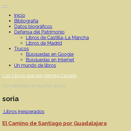
Saltar
al
Inicio
contenido
Bibliografía
Datos biográficos
Defensa del Patrimonio
Libros de Castilla-La Mancha
Libros de Madrid
Trucos
Búsquedas en Google
Búsquedas en Internet
Un mundo de libros
Los Libros que lee Herrera Casado
Comentarios a muchos libros
soria
Libros inesperados
El Camino de Santiago por Guadalajara